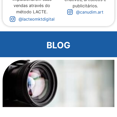
vendas através do
publicitários.
método LACTE.
@canudim.art
@lacteomktdigital
BLOG